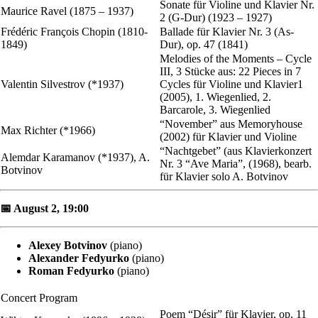
Sonate für Violine und Klavier Nr.
Maurice Ravel (1875 – 1937)
2 (G-Dur) (1923 – 1927)
Frédéric François Chopin (1810-
Ballade für Klavier Nr. 3 (As-
1849)
Dur), op. 47 (1841)
Melodies of the Moments – Cycle
III, 3 Stücke aus: 22 Pieces in 7
Valentin Silvestrov (*1937)
Cycles für Violine und Klavier1
(2005), 1. Wiegenlied, 2.
Barcarole, 3. Wiegenlied
“November” aus Memoryhouse
Max Richter (*1966)
(2002) für Klavier und Violine
“Nachtgebet” (aus Klavierkonzert
Alemdar Karamanov (*1937), A.
Nr. 3 “Ave Maria”, (1968), bearb.
Botvinov
für Klavier solo A. Botvinov
📅 August 2, 19:00
Alexey Botvinov
(piano)
Alexander Fedyurko
(piano)
Roman Fedyurko
(piano)
Concert Program
Poem “Désir” für Klavier, op. 11