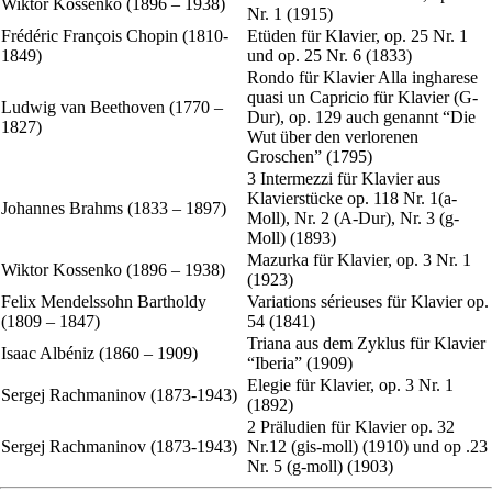
Wiktor Kossenko (1896 – 1938)
Nr. 1 (1915)
Frédéric François Chopin (1810-
Etüden für Klavier, op. 25 Nr. 1
1849)
und op. 25 Nr. 6 (1833)
Rondo für Klavier Alla ingharese
quasi un Capricio für Klavier (G-
Ludwig van Beethoven (1770 –
Dur), op. 129 auch genannt “Die
1827)
Wut über den verlorenen
Groschen” (1795)
3 Intermezzi für Klavier aus
Klavierstücke op. 118 Nr. 1(a-
Johannes Brahms (1833 – 1897)
Moll), Nr. 2 (A-Dur), Nr. 3 (g-
Moll) (1893)
Mazurka für Klavier, op. 3 Nr. 1
Wiktor Kossenko (1896 – 1938)
(1923)
Felix Mendelssohn Bartholdy
Variations sérieuses für Klavier op.
(1809 – 1847)
54 (1841)
Triana aus dem Zyklus für Klavier
Isaac Albéniz (1860 – 1909)
“Iberia” (1909)
Elegie für Klavier, op. 3 Nr. 1
Sergej Rachmaninov (1873-1943)
(1892)
2 Präludien für Klavier op. 32
Sergej Rachmaninov (1873-1943)
Nr.12 (gis-moll) (1910) und op .23
Nr. 5 (g-moll) (1903)