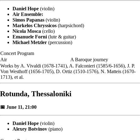
Daniel Hope
(violin)
Air Ensemble:
Simos Papanas
(violin)
Markelos Chryssicos
(harpsichord)
Nicola Mosca
(cello)
Emanuele Forni
(lute & guitar)
Michael Metzler
(percussion)
Concert Program
Air
A Baroque journey
Works by A. Vivaldi (1678-1741), A. Falconieri (1585/6-1656), J. P.
Von Westhoff (1656-1705), D. Ortiz (1510-1576), N. Matteis (1670-
1713), et al.
Rotunda, Thessaloniki
📅 June 11, 21:00
Daniel Hope
(violin)
Alexey Botvinov
(piano)