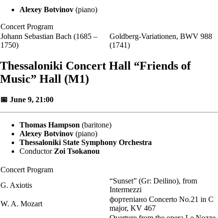
Alexey Botvinov
(piano)
Concert Program
Johann Sebastian Bach (1685 –
Goldberg-Variationen, BWV 988
1750)
(1741)
Thessaloniki Concert Hall “Friends of
Music” Hall (M1)
📅 June 9, 21:00
Thomas Hampson
(baritone)
Alexey Botvinov
(piano)
Thessaloniki State Symphony Orchestra
Conductor
Zoi Tsokanou
Concert Program
“Sunset” (Gr: Deilino), from
G. Axiotis
Intermezzi
фортепіано Concerto No.21 in C
W. A. Μοzart
major, KV 467
Overture from the opera Le Nozze