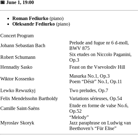
📅 June 1, 19:00
Roman Fediurko
(piano)
Oleksandr Fediurko
(piano)
Concert Program
Prelude and fugue nr 6 d-moll,
Johann Sebastian Bach
BWV 875
Six etudes on Niccolo Paganini,
Robert Schumann
Op.3
Hennadiy Sasko
Feast on the Vsevolodiv Hill
Masurka No.1, Op.3
Wiktor Kossenko
Poem “Désir” No.1, Op.11
Lewko Rewuzkyj
Two preludes, Op.7
Felix Mendelssohn Bartholdy
Variations sérieuses, Op.54
Etude en forme de valse No.6,
Camille Saint-Saëns
Op.52
“Melody”
Myroslav Skoryk
Jazz paraphrase on Ludwig van
Beethoven’s “Für Elise”