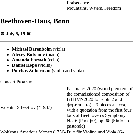
Praisedance
Mountains. Waters. Freedom
Beethoven-Haus, Bonn
📅 July 5, 19:00
Michael Barenboim
(viola)
Alexey Botvinov
(piano)
Amanda Forsyth
(cello)
Daniel Hope
(violin)
Pinchas Zukerman
(violin and viola)
Concert Program
Pastorales 2020 (world premiere of
the commissioned composition of
BTHVN2020 for violin2 and
фортепіано) – 9 pieces attacca,
Valentin Silvestrov (*1937)
with a quotation from the first four
bars of Beethoven’s Symphony
No. 6 (F major), op. 68 (Sinfonia
pastorale)
Wolfgang Amadeus Mozart (1756-
Duo für Violine und Viola (G-