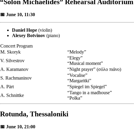
“Solon Michaelides” Rehearsal Auditorium
📅 June 10, 11:30
Daniel Hope
(violin)
Alexey Botvinov
(piano)
Concert Program
M. Skoryk
“Melody”
“Elegy”
V. Silvestrov
“Musical moment”
A. Karamanov
“Night prayer” (σόλο πιάνο)
“Vocalise”
S. Rachmaninov
“Margaritki”
A. Pärt
“Spiegel im Spiegel”
“Tango in a madhouse”
A. Schnittke
“Polka”
Rotunda, Thessaloniki
📅 June 10, 21:00