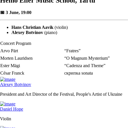
Heino Eller Music School, Tartu
📅 3 June, 19:00
Hans Christian Aavik
(violin)
Alexey Botvinov
(piano)
Concert Program
Arvo Pärt
“Fratres”
Morten Lauridsen
“O Magnum Mysterium”
Ester Mägi
“Cadenza and Theme”
César Franck
скрипка sonata
Alexey Botvinov
President and Art Director of the Festival, People's Artist of Ukraine
Daniel Hope
Violin