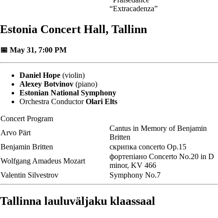
“Extracadenza”
Estonia Concert Hall, Tallinn
📅 May 31, 7:00 PM
Daniel Hope
(violin)
Alexey Botvinov
(piano)
Estonian National Symphony
Orchestra Conductor
Olari Elts
Concert Program
Cantus in Memory of Benjamin
Arvo Pärt
Britten
Benjamin Britten
скрипка concerto Op.15
фортепіано Concerto No.20 in D
Wolfgang Amadeus Mozart
minor, KV 466
Valentin Silvestrov
Symphony No.7
Tallinna lauluväljaku klaassaal