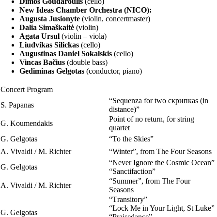
Dimos Goudaroulis
(cello)
New Ideas Chamber Orchestra (NICO):
Augusta Jusionyte
(violin, concertmaster)
Dalia Simaškaitė
(violin)
Agata Ursul
(violin – viola)
Liudvikas Silickas
(cello)
Augustinas Daniel Sokalskis
(cello)
Vincas Bačius
(double bass)
Gediminas Gelgotas
(conductor, piano)
Concert Program
“Sequenza for two скрипкаs (in
S. Papanas
distance)”
Point of no return, for string
G. Koumendakis
quartet
G. Gelgotas
“To the Skies”
A. Vivaldi / M. Richter
“Winter”, from The Four Seasons
“Never Ignore the Cosmic Ocean”
G. Gelgotas
“Sanctifaction”
“Summer”, from The Four
A. Vivaldi / M. Richter
Seasons
“Τransitory”
“Lock Me in Your Light, St Luke”
G. Gelgotas
“Praisedance”