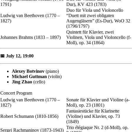
1791)
Dur), KV 423 (1783)
Duo für Viola und Violoncello
Ludwig van Beethoven (1770 –
“Duett mit zwei obligaten
1827)
Augengläsern” (Es-Dur), WoO 32
(1796/1797)
Quintett für Klavier, zwei
Johannes Brahms (1833 – 1897)
Violinen, Viola und Violoncello (f-
Moll), op. 34 (1864)
📅 July 12, 19:00
Alexey Botvinov
(piano)
Michael Guttman
(violin)
Jing Zhao
(cello)
Concert Program
Ludwig van Beethoven (1770 –
Sonate für Klavier und Violine (a-
1827)
Moll), op. 23 (1801)
Fantasiestücke für Klarinette
Robert Schumann (1810-1856)
(Violine) und Klavier, op. 73
(1849)
Trio élégiaque Nr. 2 (d-Moll), op.
Sergej Rachmaninov (1873-1943)