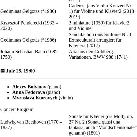
Cadenza (aus Violin Konzert Nr.
Gediminas Gelgotas (*1986)
1) für Violine und Klavier2 (2018-
2019)
Krzysztof Penderecki (1933 –
3 miniature (1959) für Klavier2
2020)
und Violine
Sanctifaction (aus Sinfonie Nr. 1
Gediminas Gelgotas (*1986)
Extracultural) arrangiert für
Klavier2 (2017)
Johann Sebastian Bach (1685 –
Aria aus den Goldberg-
1750)
Variationen, BWV 988 (1741)
📅 July 25, 19:00
Alexey Botvinov
(piano)
Anna Fedorova
(piano)
Myroslava Ktorovych
(violin)
Concert Program
Sonate für Klavier (cis-Moll), op.
Ludwig van Beethoven (1770 –
27 Nr. 2 (Sonata quasi una
1827)
fantasia, auch “Mondscheinsonate”
genannt) (1801)