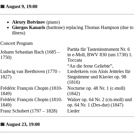
📅 August 9, 19:00
Alexey Botvinov
(piano)
Giorgos Kanaris
(baritone) replacing Thomas Hampson (due to
illness)
Concert Program
Partita für Tasteninstrument Nr. 6
Johann Sebastian Bach (1685 –
in e-Moll, BWV 830 (um 1730) 1.
1750)
Toccata
“An die ferne Geliebte”,
Ludwig van Beethoven (1770 –
Liederkreis von Alois Jeitteles für
1827)
Singstimme und Klavier op. 98
(1816)
Frédéric François Chopin (1810-
Nocturne op. 48 Nr. 1 (c-moll)
1849)
(1842)
Frédéric François Chopin (1810-
Walzer op. 64 Nr. 2 (cis-moll) und
1849)
op. 64 Nr. 1 (Des-dur) (1847)
Franz Schubert (1797 – 1828)
Lieder
📅 August 23, 19:00