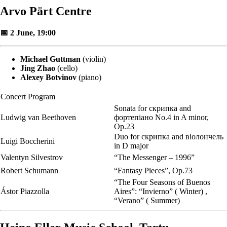
Arvo Pärt Centre
📅 2 June, 19:00
Michael Guttman
(violin)
Jing Zhao
(cello)
Alexey Botvinov
(piano)
Concert Program
Sonata for скрипка and
Ludwig van Beethoven
фортепіано No.4 in A minor,
Op.23
Duo for скрипка and віолончель
Luigi Boccherini
in D major
Valentyn Silvestrov
“The Messenger – 1996”
Robert Schumann
“Fantasy Pieces”, Op.73
“The Four Seasons of Buenos
Ástor Piazzolla
Aires”: “Invierno” ( Winter) ,
“Verano” ( Summer)