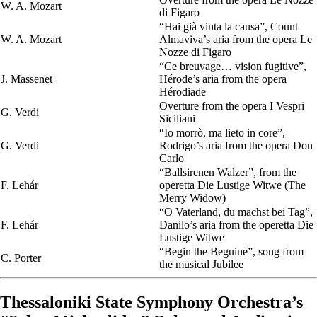
W. A. Μοzart
di Figaro
“Hai già vinta la causa”, Count
W. A. Μοzart
Almaviva’s aria from the opera Le
Nozze di Figaro
“Ce breuvage… vision fugitive”,
J. Massenet
Hérode’s aria from the opera
Hérodiade
Overture from the opera I Vespri
G. Verdi
Siciliani
“Io morrò, ma lieto in core”,
G. Verdi
Rodrigo’s aria from the opera Don
Carlo
“Ballsirenen Walzer”, from the
F. Lehár
operetta Die Lustige Witwe (The
Merry Widow)
“O Vaterland, du machst bei Tag”,
F. Lehár
Danilo’s aria from the operetta Die
Lustige Witwe
“Begin the Beguine”, song from
C. Porter
the musical Jubilee
Thessaloniki State Symphony Orchestra’s