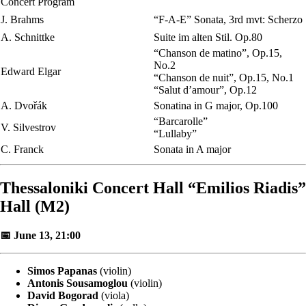
Concert Program
J. Brahms
“F-A-E” Sonata, 3rd mvt: Scherzo
A. Schnittke
Suite im alten Stil. Op.80
“Chanson de matino”, Op.15,
No.2
Edward Elgar
“Chanson de nuit”, Op.15, No.1
“Salut d’amour”, Op.12
A. Dvořák
Sonatina in G major, Op.100
“Barcarolle”
V. Silvestrov
“Lullaby”
C. Franck
Sonata in A major
Thessaloniki Concert Hall “Emilios Riadis”
Hall (M2)
📅 June 13, 21:00
Simos Papanas
(violin)
Antonis Sousamoglou
(violin)
David Bogorad
(viola)