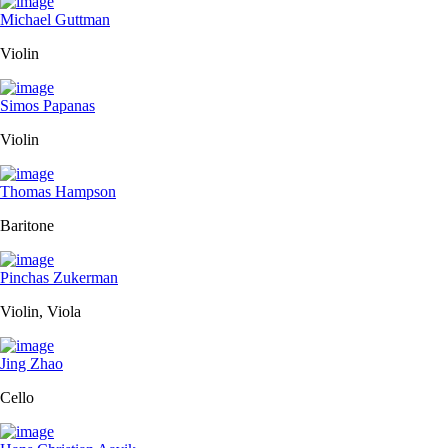
Michael Guttman
Violin
Simos Papanas
Violin
Thomas Hampson
Baritone
Pinchas Zukerman
Violin, Viola
Jing Zhao
Cello