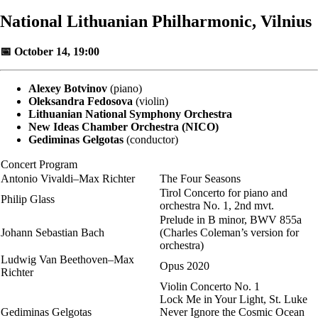
National Lithuanian Philharmonic, Vilnius
📅 October 14, 19:00
Alexey Botvinov
(piano)
Oleksandra Fedosova
(violin)
Lithuanian National Symphony Orchestra
New Ideas Chamber Orchestra (NICO)
Gediminas Gelgotas
(conductor)
Concert Program
Antonio Vivaldi–Max Richter
The Four Seasons
Tirol Concerto for piano and
Philip Glass
orchestra No. 1, 2nd mvt.
Prelude in B minor, BWV 855a
Johann Sebastian Bach
(Charles Coleman’s version for
orchestra)
Ludwig Van Beethoven–Max
Opus 2020
Richter
Violin Concerto No. 1
Lock Me in Your Light, St. Luke
Gediminas Gelgotas
Never Ignore the Cosmic Ocean